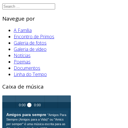
Navegue por
A Família
Encontro de Primos
Galeria de fotos
Galeria de vídeo
Notícias
Poemas
Documentos
Linha do Tempo
Caixa de música
0:00
0:00
Amigos para sempre
"Amigos Para
Play /
volume
menu
Siempre (Amigos para a Vida)" ou "Amics
per semper" é uma música escrita para as