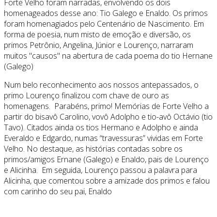
Forte Velho foram narradas, envolvendo os dois
homenageados desse ano: Tio Galego e Enaldo. Os primos
foram homenagiados pelo Centenário de Nascimento. Em
forma de poesia, num misto de emoção e diversão, os
primos Petrônio, Angelina, Júnior e Lourenço, narraram
muitos "causos" na abertura de cada poema do tio Hernane
(Galego)
Num belo reconhecimento aos nossos antepassados, o
primo Lourenço finalizou com chave de ouro as
homenagens. Parabéns, primo! Memórias de Forte Velho a
partir do bisavô Carolino, vovô Adolpho e tio-avô Octávio (tio
Tavo). Citados ainda os tios Hermano e Adolpho e ainda
Everaldo e Edgardo, numas “travessuras” vividas em Forte
Velho. No destaque, as histórias contadas sobre os
primos/amigos Ernane (Galego) e Enaldo, pais de Lourenço
e Alicinha. Em seguida, Lourenço passou a palavra para
Alicinha, que comentou sobre a amizade dos primos e falou
com carinho do seu pai, Enaldo