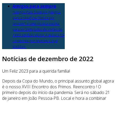
Amigos para sempre
"Amigos Para Siempre (Amigos
para a Vida)" ou "Amics per
semper" é uma música escrita
para as Olimpíadas de Verão de
1992 em Barcelona. A música foi
composta por Andrew Lloyd
Webber.
Notícias de dezembro de 2022
Um Feliz 2023 para a querida família!
Depois da Copa do Mundo, o principal assunto global agora
é o nosso XVIII Encontro dos Primos.
Reencontro
!
O
primeiro depois do início da pandemia.
Será no sábado 21
de janeiro em João Pessoa-PB.
Local e hora a combinar