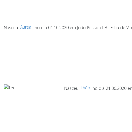
Áurea
Nasceu
no dia 04.10.2020 em João Pessoa-PB.
Filha de V
Théo
Nasceu
no dia 21.06.2020 e