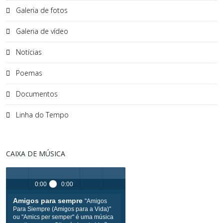
Galeria de fotos
Galeria de vídeo
Notícias
Poemas
Documentos
Linha do Tempo
CAIXA DE MÚSICA
0:00
0:00
Amigos para sempre
"Amigos
Play /
volume
menu
Para Siempre (Amigos para a Vida)"
ou "Amics per semper" é uma música