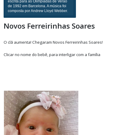
escrita para as Olimpíadas de Verão
de 1992 em Barcelona. A música foi
composta por Andrew Lloyd Webber.
Novos Ferreirinhas Soares
pause
O clã aumenta!
Chegaram Novos Ferreirinhas Soares!
Clicar no nome do bebê, para interligar com a família