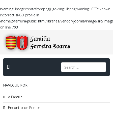
Warning
: imagecreatefrompng(): gd-png: libpng warning: iCCP: known
incorrect sRGB profile in
/home2/ferreira/public_html/libraries/vendor/joomla/image/src/Imag
on line
703
NAVEGUE POR
A Família
Encontro de Primos