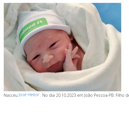
José Heitor
Nasceu
.
No dia 20.10.2023 em João Pessoa-PB.
Filho d