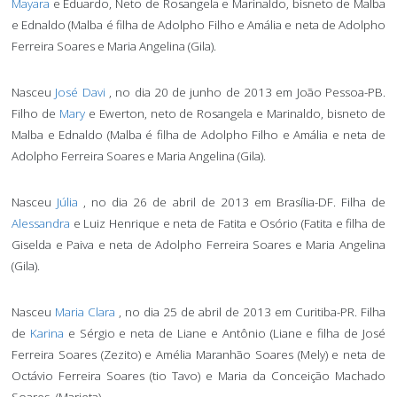
Mayara
e Eduardo, Neto de Rosangela e Marinaldo, bisneto de Malba
e Ednaldo (Malba é filha de Adolpho Filho e Amália e neta de Adolpho
Ferreira Soares e Maria Angelina (Gila).
Nasceu
José Davi
, no dia 20 de junho de 2013 em João Pessoa-PB.
Filho de
Mary
e Ewerton, neto de Rosangela e Marinaldo, bisneto de
Malba e Ednaldo (Malba é filha de Adolpho Filho e Amália e neta de
Adolpho Ferreira Soares e Maria Angelina (Gila).
Nasceu
Júlia
, no dia 26 de abril de 2013 em Brasília-DF.
Filha de
Alessandra
e Luiz Henrique e neta de Fatita e Osório (Fatita e filha de
Giselda e Paiva e neta de Adolpho Ferreira Soares e Maria Angelina
(Gila).
Nasceu
Maria Clara
, no dia 25 de abril de 2013 em Curitiba-PR.
Filha
de
Karina
e Sérgio e neta de Liane e Antônio (Liane e filha de José
Ferreira Soares (Zezito) e Amélia Maranhão Soares (Mely) e neta de
Octávio Ferreira Soares (tio Tavo) e Maria da Conceição Machado